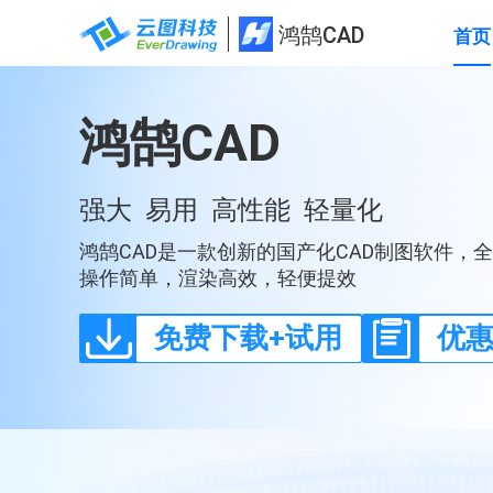
鸿鹄CAD
首页
鸿
鸿鹄CAD
鹄
CAD
强大 易用 高性能 轻量化
-
鸿鹄CAD是一款创新的国产化CAD制图软件，
官
操作简单，渲染高效，轻便提效
方
免费下载+试用
优
网
站